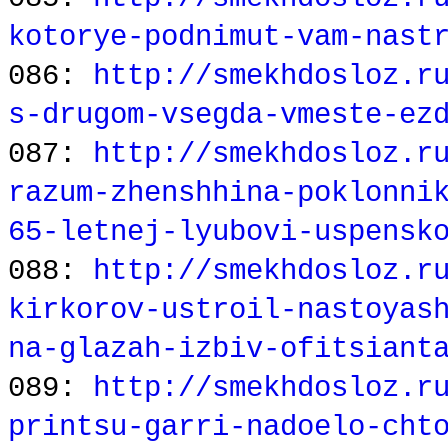
kotorye-podnimut-vam-nast
086:
http://smekhdosloz.r
s-drugom-vsegda-vmeste-ez
087:
http://smekhdosloz.r
razum-zhenshhina-poklonni
65-letnej-lyubovi-uspensk
088:
http://smekhdosloz.r
kirkorov-ustroil-nastoyas
na-glazah-izbiv-ofitsiant
089:
http://smekhdosloz.r
printsu-garri-nadoelo-cht