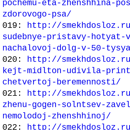
pochemu-eta-zhenshhina-po
zdorovogo-psa/
019:
http://smekhdosloz.r
sudebnye-pristavy-hotyat-
nachalovoj-dolg-v-50-tysy
020:
http://smekhdosloz.r
kejt-midlton-udivila-prin
chetvertoj-beremennosti/
021:
http://smekhdosloz.r
zhenu-gogen-solntsev-zave
nemolodoj-zhenshhinoj/
022:
http://smekhdosloz.r