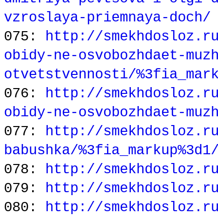
vzroslaya-priemnaya-doch/
075:
http://smekhdosloz.r
obidy-ne-osvobozhdaet-muz
otvetstvennosti/%3fia_mar
076:
http://smekhdosloz.r
obidy-ne-osvobozhdaet-muz
077:
http://smekhdosloz.r
babushka/%3fia_markup%3d1
078:
http://smekhdosloz.r
079:
http://smekhdosloz.r
080:
http://smekhdosloz.r