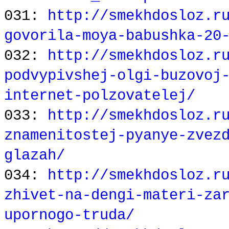
031:
http://smekhdosloz.r
govorila-moya-babushka-20
032:
http://smekhdosloz.r
podvypivshej-olgi-buzovoj
internet-polzovatelej/
033:
http://smekhdosloz.r
znamenitostej-pyanye-zvez
glazah/
034:
http://smekhdosloz.r
zhivet-na-dengi-materi-za
upornogo-truda/