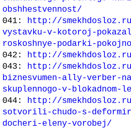
obshhestvennost/
041:
http://smekhdosloz.r
vystavku-v-kotoroj-pokaza
roskoshnye-podarki-pokojn
042:
http://smekhdosloz.r
043:
http://smekhdosloz.r
biznesvumen-ally-verber-n
skuplennogo-v-blokadnom-l
044:
http://smekhdosloz.r
sotvorili-chudo-s-deformi
docheri-eleny-vorobej/