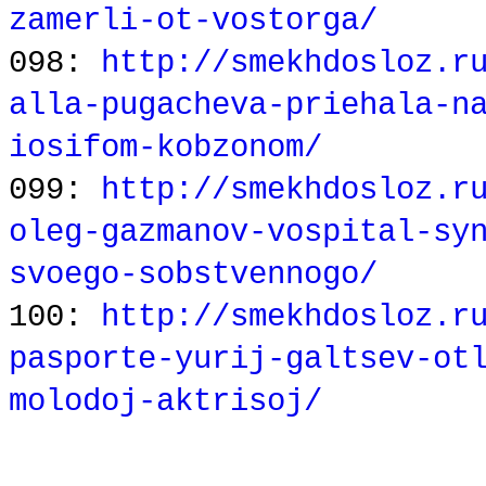
zamerli-ot-vostorga/
098:
http://smekhdosloz.r
alla-pugacheva-priehala-n
iosifom-kobzonom/
099:
http://smekhdosloz.r
oleg-gazmanov-vospital-sy
svoego-sobstvennogo/
100:
http://smekhdosloz.r
pasporte-yurij-galtsev-ot
molodoj-aktrisoj/