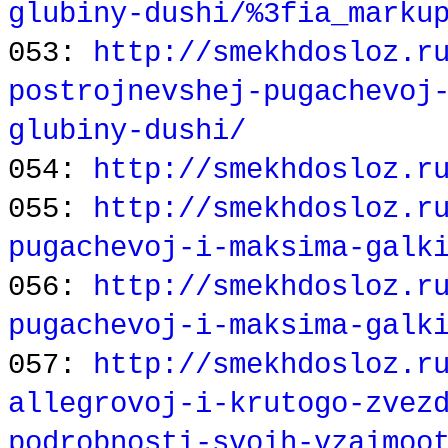
glubiny-dushi/%3fia_marku
053:
http://smekhdosloz.r
postrojnevshej-pugachevoj
glubiny-dushi/
054:
http://smekhdosloz.r
055:
http://smekhdosloz.r
pugachevoj-i-maksima-galk
056:
http://smekhdosloz.r
pugachevoj-i-maksima-galk
057:
http://smekhdosloz.r
allegrovoj-i-krutogo-zvez
podrobnosti-svoih-vzaimoo