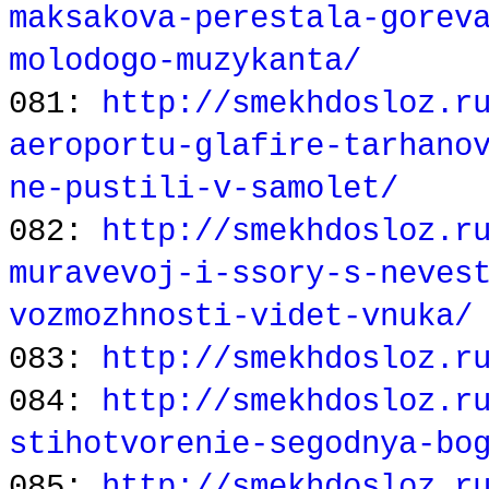
maksakova-perestala-gorev
molodogo-muzykanta/
081:
http://smekhdosloz.r
aeroportu-glafire-tarhano
ne-pustili-v-samolet/
082:
http://smekhdosloz.r
muravevoj-i-ssory-s-neves
vozmozhnosti-videt-vnuka/
083:
http://smekhdosloz.r
084:
http://smekhdosloz.r
stihotvorenie-segodnya-bo
085:
http://smekhdosloz.r