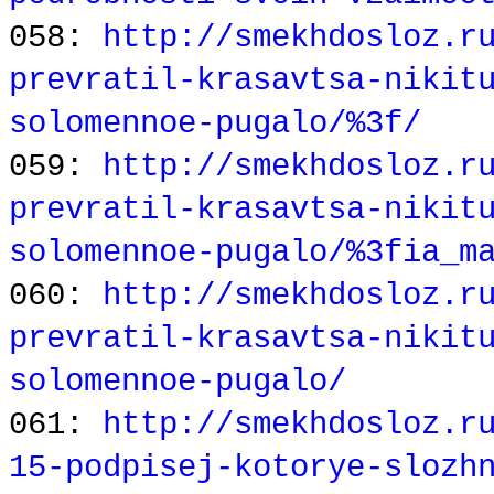
058:
http://smekhdosloz.r
prevratil-krasavtsa-nikit
solomennoe-pugalo/%3f/
059:
http://smekhdosloz.r
prevratil-krasavtsa-nikit
solomennoe-pugalo/%3fia_m
060:
http://smekhdosloz.r
prevratil-krasavtsa-nikit
solomennoe-pugalo/
061:
http://smekhdosloz.r
15-podpisej-kotorye-slozh