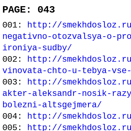
PAGE: 043
001:
http://smekhdosloz.r
negativno-otozvalsya-o-pr
ironiya-sudby/
002:
http://smekhdosloz.r
vinovata-chto-u-tebya-vse
003:
http://smekhdosloz.r
akter-aleksandr-nosik-raz
bolezni-altsgejmera/
004:
http://smekhdosloz.r
005:
http://smekhdosloz.r