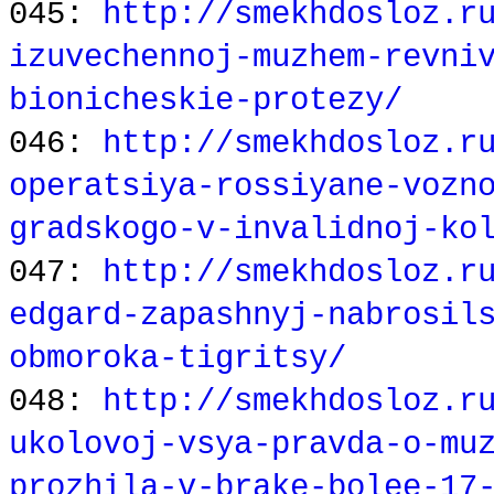
045:
http://smekhdosloz.r
izuvechennoj-muzhem-revni
bionicheskie-protezy/
046:
http://smekhdosloz.r
operatsiya-rossiyane-vozn
gradskogo-v-invalidnoj-ko
047:
http://smekhdosloz.r
edgard-zapashnyj-nabrosil
obmoroka-tigritsy/
048:
http://smekhdosloz.r
ukolovoj-vsya-pravda-o-mu
prozhila-v-brake-bolee-17