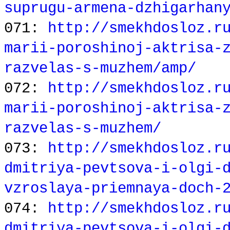
suprugu-armena-dzhigarhan
071:
http://smekhdosloz.r
marii-poroshinoj-aktrisa-
razvelas-s-muzhem/amp/
072:
http://smekhdosloz.r
marii-poroshinoj-aktrisa-
razvelas-s-muzhem/
073:
http://smekhdosloz.r
dmitriya-pevtsova-i-olgi-
vzroslaya-priemnaya-doch-
074:
http://smekhdosloz.r
dmitriya-pevtsova-i-olgi-