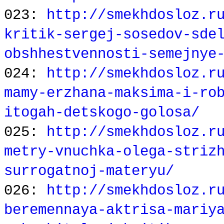
023:
http://smekhdosloz.r
kritik-sergej-sosedov-sde
obshhestvennosti-semejnye
024:
http://smekhdosloz.r
mamy-erzhana-maksima-i-ro
itogah-detskogo-golosa/
025:
http://smekhdosloz.r
metry-vnuchka-olega-striz
surrogatnoj-materyu/
026:
http://smekhdosloz.r
beremennaya-aktrisa-mariy