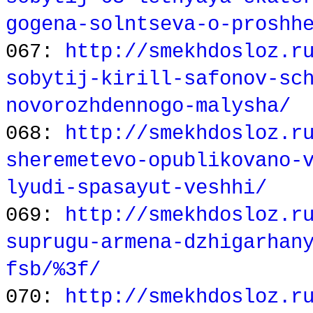
gogena-solntseva-o-proshh
067:
http://smekhdosloz.r
sobytij-kirill-safonov-sc
novorozhdennogo-malysha/
068:
http://smekhdosloz.r
sheremetevo-opublikovano-
lyudi-spasayut-veshhi/
069:
http://smekhdosloz.r
suprugu-armena-dzhigarhan
fsb/%3f/
070:
http://smekhdosloz.r