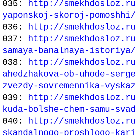
035:
http://smekhdosloz.r
yaponskoj-skoroj-pomoshhi
036:
http://smekhdosloz.r
037:
http://smekhdosloz.r
samaya-banalnaya-istoriya
038:
http://smekhdosloz.r
ahedzhakova-ob-uhode-serg
zvezdy-sovremennika-vyska
039:
http://smekhdosloz.r
kuda-bolshe-chem-samu-sva
040:
http://smekhdosloz.r
skandalnogo-proshlogo-kar