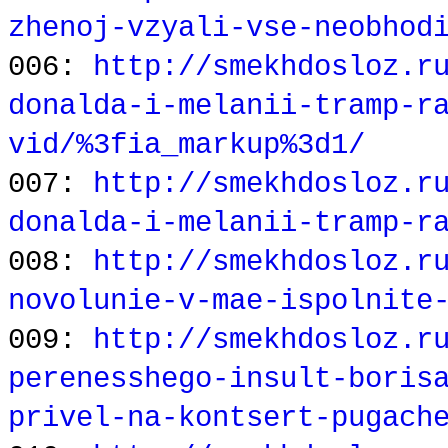
zhenoj-vzyali-vse-neobhod
006:
http://smekhdosloz.r
donalda-i-melanii-tramp-r
vid/%3fia_markup%3d1/
007:
http://smekhdosloz.r
donalda-i-melanii-tramp-r
008:
http://smekhdosloz.r
novolunie-v-mae-ispolnite
009:
http://smekhdosloz.r
perenesshego-insult-boris
privel-na-kontsert-pugach