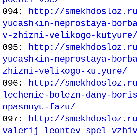
094:
http://smekhdosloz.r
yudashkin-neprostaya-borb
v-zhizni-velikogo-kutyure
095:
http://smekhdosloz.r
yudashkin-neprostaya-borb
zhizni-velikogo-kutyure/
096:
http://smekhdosloz.r
lechenie-bolezn-dany-bori
opasnuyu-fazu/
097:
http://smekhdosloz.r
valerij-leontev-spel-vzhi