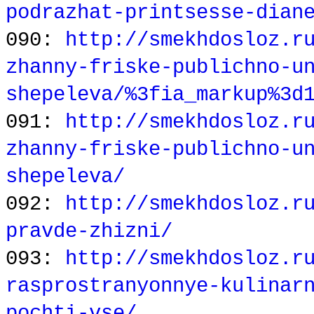
podrazhat-printsesse-dian
090:
http://smekhdosloz.r
zhanny-friske-publichno-u
shepeleva/%3fia_markup%3d
091:
http://smekhdosloz.r
zhanny-friske-publichno-u
shepeleva/
092:
http://smekhdosloz.r
pravde-zhizni/
093:
http://smekhdosloz.r
rasprostranyonnye-kulinar
pochti-vse/