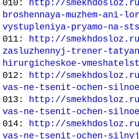
010:
http://smekhdosloz.r
broshennaya-muzhem-ani-lo
vystupleniya-pryamo-na-st
011:
http://smekhdosloz.r
zasluzhennyj-trener-tatya
hirurgicheskoe-vmeshatels
012:
http://smekhdosloz.r
vas-ne-tsenit-ochen-silno
013:
http://smekhdosloz.r
vas-ne-tsenit-ochen-silno
014:
http://smekhdosloz.r
vas-ne-tsenit-ochen-silny