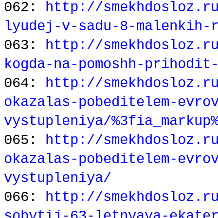
062:
http://smekhdosloz.r
lyudej-v-sadu-8-malenkih-
063:
http://smekhdosloz.r
kogda-na-pomoshh-prihodit
064:
http://smekhdosloz.r
okazalas-pobeditelem-evro
vystupleniya/%3fia_markup
065:
http://smekhdosloz.r
okazalas-pobeditelem-evro
vystupleniya/
066:
http://smekhdosloz.r
sobytij-63-letnyaya-ekate