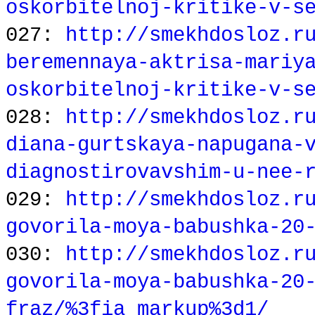
oskorbitelnoj-kritike-v-s
027:
http://smekhdosloz.r
beremennaya-aktrisa-mariy
oskorbitelnoj-kritike-v-s
028:
http://smekhdosloz.r
diana-gurtskaya-napugana-
diagnostirovavshim-u-nee-
029:
http://smekhdosloz.r
govorila-moya-babushka-20
030:
http://smekhdosloz.r
govorila-moya-babushka-20
fraz/%3fia_markup%3d1/