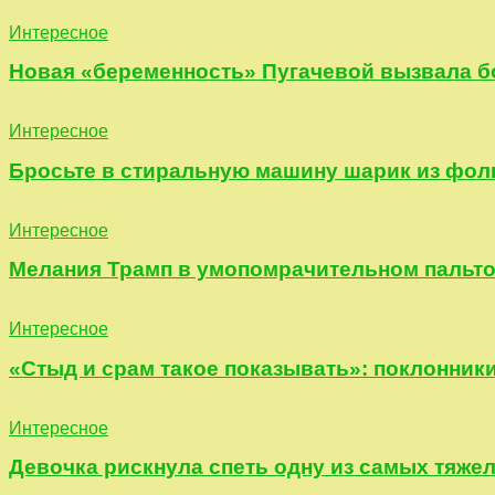
Интересное
Новая «беременность» Пугачевой вызвала б
Интересное
Бросьте в стиральную машину шарик из фоль
Интересное
Мелания Трамп в умопомрачительном пальто 
Интересное
«Стыд и срам такое показывать»: поклонники
Интересное
Девочка рискнула спеть одну из самых тяжел