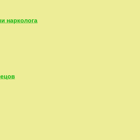
ии нарколога
нецов