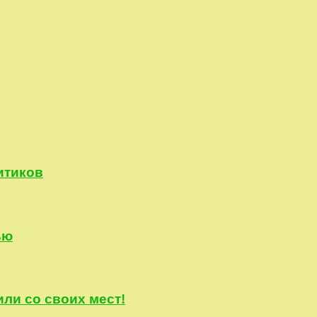
итиков
ью
или со своих мест!