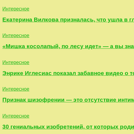
Интересное
Екатерина Вилкова призналась, что ушла в г
Интересное
«Мишка косолапый, по лесу идет» — а вы зна
Интересное
Энрике Иглесиас показал забавное видео о т
Интересное
Признак шизофрении — это отсутствие инти
Интересное
30 гениальных изобретений, от которых роди