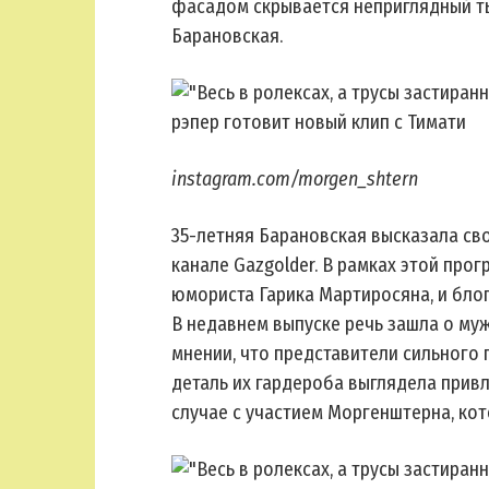
фасадом скрывается неприглядный т
Барановская.
instagram.com/morgen_shtern
35-летняя Барановская высказала сво
канале Gazgolder. В рамках этой про
юмориста Гарика Мартиросяна, и бло
В недавнем выпуске речь зашла о му
мнении, что представители сильного
деталь их гардероба выглядела прив
случае с участием Моргенштерна, ко