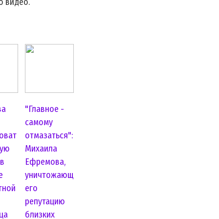
о видео.
ва
"Главное -
самому
оват
отмазаться":
дую
Михаила
 в
Ефремова,
е
уничтожающ
тной
его
репутацию
ца
близких