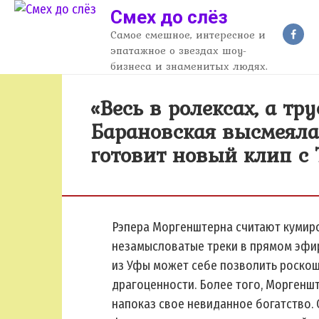
Перейти
Смех до слёз
к
Самое смешное, интересное и
контенту
эпатажное о звездах шоу-
бизнеса и знаменитых людях.
«Весь в ролексах, а тр
Барановская высмеяла
готовит новый клип с
Рэпера Моргенштерна считают кумир
незамысловатые треки в прямом эфир
из Уфы может себе позволить роско
драгоценности. Более того, Моргенш
напоказ свое невиданное богатство.