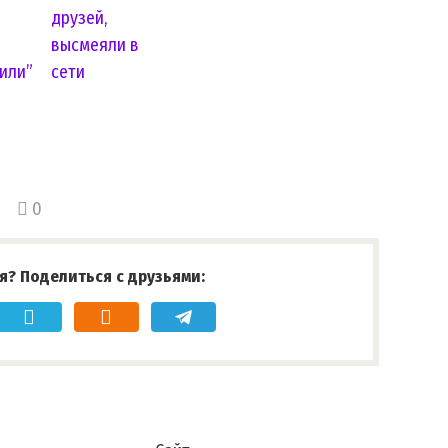
друзей,
о
высмеяли в
или”
сети
0
я? Поделиться с друзьями: