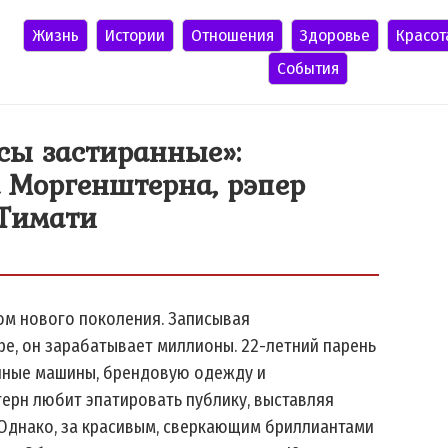
Жизнь
Истории
Отношения
Здоровье
Красот
События
усы застиранные»:
 Моргенштерна, рэпер
 Тимати
ом нового поколения. Записывая
е, он зарабатывает миллионы. 22-летний парень
шные машины, брендовую одежду и
терн любит эпатировать публику, выставляя
 Однако, за красивым, сверкающим бриллиантами