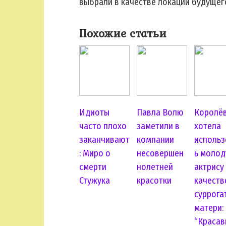
выбрали в качестве локации будущег
Похожие статьи
Идиоты
Павла Волю
Королё
часто плохо
заметили в
хотела
заканчивают
компании
использ
: Миро о
несовершен
ь моло
смерти
нолетней
актрису
Стужука
красотки
качеств
суррога
матери:
“Красав