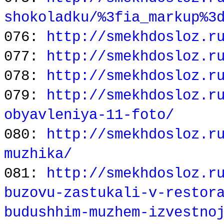
shokoladku/%3fia_markup%3
076:
http://smekhdosloz.r
077:
http://smekhdosloz.r
078:
http://smekhdosloz.r
079:
http://smekhdosloz.r
obyavleniya-11-foto/
080:
http://smekhdosloz.r
muzhika/
081:
http://smekhdosloz.r
buzovu-zastukali-v-restor
budushhim-muzhem-izvestno