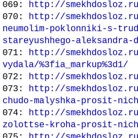
069:
http://smekhdosloz.r
070:
http://smekhdosloz.r
neumolim-poklonniki-s-tru
stareyushhego-aleksandra-
071:
http://smekhdosloz.r
vydala/%3fia_markup%3d1/
072:
http://smekhdosloz.r
073:
http://smekhdosloz.r
chudo-malyshka-prosit-nic
074:
http://smekhdosloz.r
zolottse-kroha-prosit-nic
075:
http://smekhdosloz.r