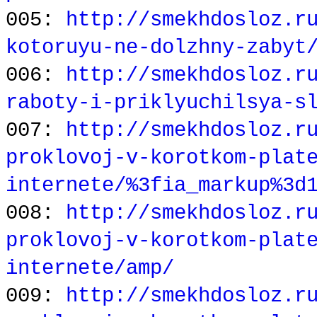
005:
http://smekhdosloz.r
kotoruyu-ne-dolzhny-zabyt
006:
http://smekhdosloz.r
raboty-i-priklyuchilsya-s
007:
http://smekhdosloz.r
proklovoj-v-korotkom-plat
internete/%3fia_markup%3d
008:
http://smekhdosloz.r
proklovoj-v-korotkom-plat
internete/amp/
009:
http://smekhdosloz.r