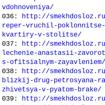
vdohnoveniya/
036:
http://smekhdosloz.r
reper-vruchil-poklonnitse
kvartiry-v-stolitse/
037:
http://smekhdosloz.r
lechenie-anastasii-zavoro
s-ofitsialnym-zayavleniem
038:
http://smekhdosloz.r
blizkij-drug-petrosyana-r
zhivetsya-v-pyatom-brake/
039:
http://smekhdosloz.r