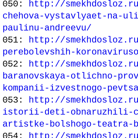
050:
http://smekhdosloz.r
chehova-vystavlyaet-na-ul
paulinu-andreevu/
051:
http://smekhdosloz.r
perebolevshih-koronavirus
052:
http://smekhdosloz.r
baranovskaya-otlichno-pro
kompanii-izvestnogo-pevts
053:
http://smekhdosloz.r
istorii-deti-obnaruzhili-
artistke-bolshogo-teatra-
054:
http://smekhdosloz.r