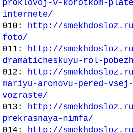
proklovoj-v-korotkom-plat
internete/
010:
http://smekhdosloz.r
foto/
011:
http://smekhdosloz.r
dramaticheskuyu-rol-pobez
012:
http://smekhdosloz.r
mariyu-aronovu-pered-vsej
vozraste/
013:
http://smekhdosloz.r
prekrasnaya-nimfa/
014:
http://smekhdosloz.r