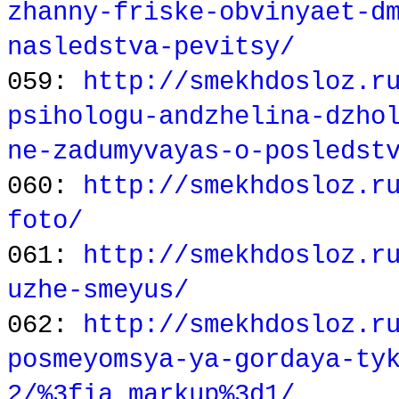
zhanny-friske-obvinyaet-d
nasledstva-pevitsy/
059:
http://smekhdosloz.r
psihologu-andzhelina-dzho
ne-zadumyvayas-o-posledst
060:
http://smekhdosloz.r
foto/
061:
http://smekhdosloz.r
uzhe-smeyus/
062:
http://smekhdosloz.r
posmeyomsya-ya-gordaya-ty
2/%3fia_markup%3d1/