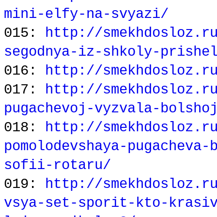
mini-elfy-na-svyazi/
015:
http://smekhdosloz.r
segodnya-iz-shkoly-prishe
016:
http://smekhdosloz.r
017:
http://smekhdosloz.r
pugachevoj-vyzvala-bolsho
018:
http://smekhdosloz.r
pomolodevshaya-pugacheva-
sofii-rotaru/
019:
http://smekhdosloz.r
vsya-set-sporit-kto-krasi