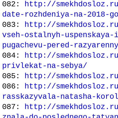
082:
http://smekhdosloz.r
date-rozhdeniya-na-2018-g
083:
http://smekhdosloz.r
vseh-ostalnyh-uspenskaya-
pugachevu-pered-razyarenn
084:
http://smekhdosloz.r
privlekat-na-sebya/
085:
http://smekhdosloz.r
086:
http://smekhdosloz.r
rasskazyvala-natasha-koro
087:
http://smekhdosloz.r
znala-do-poslednego-tatya