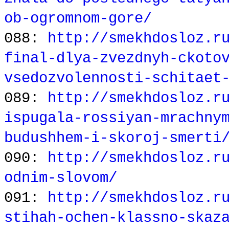
ob-ogromnom-gore/
088:
http://smekhdosloz.r
final-dlya-zvezdnyh-ckoto
vsedozvolennosti-schitaet
089:
http://smekhdosloz.r
ispugala-rossiyan-mrachny
budushhem-i-skoroj-smerti
090:
http://smekhdosloz.r
odnim-slovom/
091:
http://smekhdosloz.r
stihah-ochen-klassno-skaz