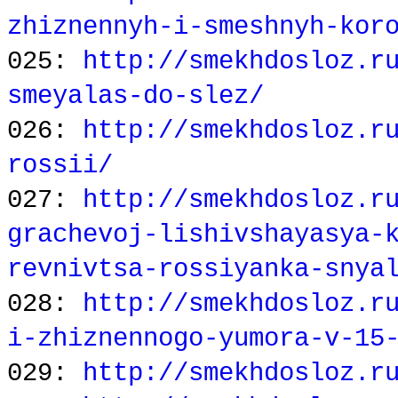
zhiznennyh-i-smeshnyh-kor
025:
http://smekhdosloz.r
smeyalas-do-slez/
026:
http://smekhdosloz.r
rossii/
027:
http://smekhdosloz.r
grachevoj-lishivshayasya-
revnivtsa-rossiyanka-snya
028:
http://smekhdosloz.r
i-zhiznennogo-yumora-v-15
029:
http://smekhdosloz.r