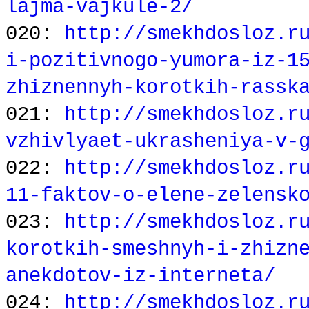
lajma-vajkule-2/
020:
http://smekhdosloz.r
i-pozitivnogo-yumora-iz-1
zhiznennyh-korotkih-rassk
021:
http://smekhdosloz.r
vzhivlyaet-ukrasheniya-v-
022:
http://smekhdosloz.r
11-faktov-o-elene-zelensk
023:
http://smekhdosloz.r
korotkih-smeshnyh-i-zhizn
anekdotov-iz-interneta/
024:
http://smekhdosloz.r