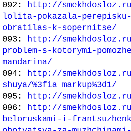
092:
http://smekhdosloz.r
lolita-pokazala-perepisku
obratilas-k-sopernitse/
093:
http://smekhdosloz.r
problem-s-kotorymi-pomozh
mandarina/
094:
http://smekhdosloz.r
shuya/%3fia_markup%3d1/
095:
http://smekhdosloz.r
096:
http://smekhdosloz.r
beloruskami-i-frantsuzhen
ohotyatsya-za-muzhchinami