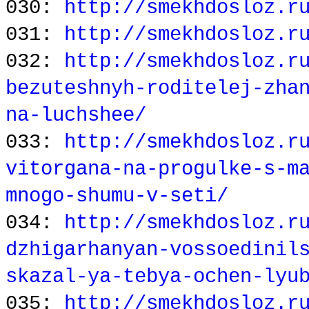
030:
http://smekhdosloz.r
031:
http://smekhdosloz.r
032:
http://smekhdosloz.r
bezuteshnyh-roditelej-zha
na-luchshee/
033:
http://smekhdosloz.r
vitorgana-na-progulke-s-m
mnogo-shumu-v-seti/
034:
http://smekhdosloz.r
dzhigarhanyan-vossoedinil
skazal-ya-tebya-ochen-lyu
035:
http://smekhdosloz.r