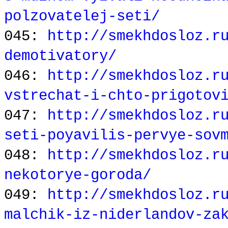
polzovatelej-seti/
045:
http://smekhdosloz.r
demotivatory/
046:
http://smekhdosloz.r
vstrechat-i-chto-prigotov
047:
http://smekhdosloz.r
seti-poyavilis-pervye-sov
048:
http://smekhdosloz.r
nekotorye-goroda/
049:
http://smekhdosloz.r
malchik-iz-niderlandov-za