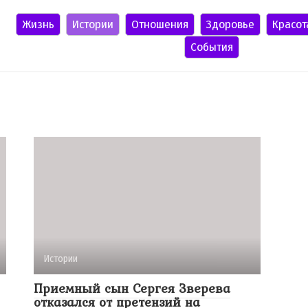
Жизнь
Истории
Отношения
Здоровье
Красот
События
Истории
Приемный сын Сергея Зверева
отказался от претензий на