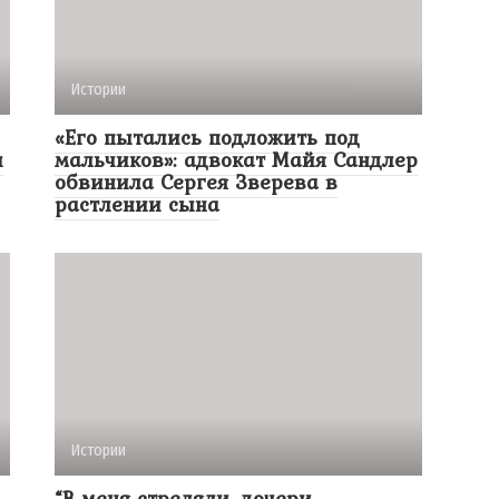
Истории
«Его пытались подложить под
и
мальчиков»: адвокат Майя Сандлер
обвинила Сергея Зверева в
растлении сына
Истории
“В меня стреляли, дочери