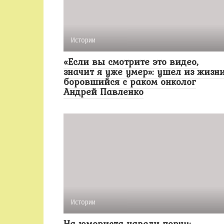
Истории
«Если вы смотрите это видео,
значит я уже умер»: ушел из жизн
боровшийся с раком онколог
Андрей Павленко
Истории
На юмориста навели порчу: