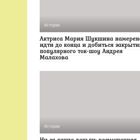
Истории
Актриса Мария Шукшина намерен
идти до конца и добиться закрыти
популярного ток-шоу Андрея
Малахова
Истории
Ни за какие деньги: возмущенная