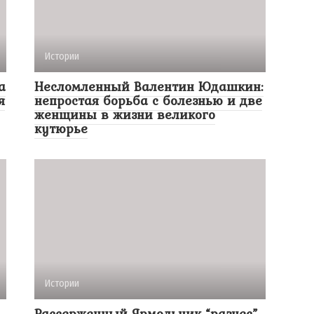
Истории
а
Несломленный Валентин Юдашкин:
я
непростая борьба с болезнью и две
женщины в жизни великого
кутюрье
Истории
Рассерженный Ярмольник “разнес”