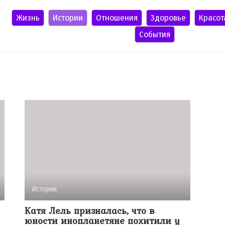
Жизнь
Истории
Отношения
Здоровье
Красот
События
Истории
Катя Лель призналась, что в
юности инопланетяне похитили у