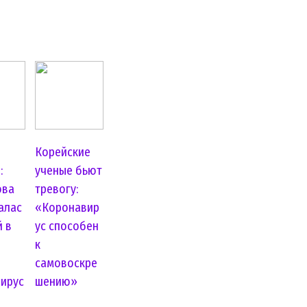
Корейские
:
ученые бьют
ова
тревогу:
алас
«Коронавир
й в
ус способен
к
самовоскре
ирус
шению»