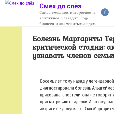
Перейти
Смех до слёз
к
Самое смешное, интересное и
контенту
эпатажное о звездах шоу-
бизнеса и знаменитых людях.
Болезнь Маргариты Те
критической стадии: а
узнавать членов семь
Восемь лет тому назад у легендарно
диагностировали болезнь Альцгеймер
прикована к постели, она не говорит 
присматривают сиделки. А вот журна
актрисе не допускают. Сын Маргарит