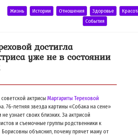
Жизнь
Истории
Отношения
Здоровье
Красот
События
реховой достигла
ктриса уже не в состоянии
и
й советской актрисы
Маргариты Тереховой
а. 76-летняя звезда картины «Собака на сене»
и не узнает своих близких. За актрисой
листов и съемочные группы родственники к
ы Борисовны объяснил, почему прячет маму от