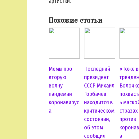
артистки.
Похожие статьи
Мемы про
Последний
«Тоже в
вторую
президент
тренде»
волну
СССР Михаил
Волочк
пандемии
Горбачев
похваст
коронавирус
находится в
ь маско
а
критическом
стразах
состоянии,
против
об этом
коронав
сообщил
а