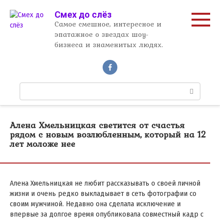
Перейти
Смех до слёз
к
Самое смешное, интересное и
контенту
эпатажное о звездах шоу-
бизнеса и знаменитых людях.
П
о
и
с
Алена Хмельницкая светится от счастья
к
рядом с новым возлюбленным, который на 12
:
лет моложе нее
Алена Хмельницкая не любит рассказывать о своей личной
жизни и очень редко выкладывает в сеть фотографии со
своим мужчиной. Недавно она сделала исключение и
впервые за долгое время опубликовала совместный кадр с