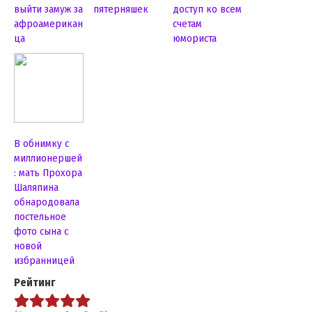
выйти замуж за
пятерняшек
доступ ко всем
афроамерикан
счетам
ца
юмориста
В обнимку с
миллионершей
: мать Прохора
Шаляпина
обнародовала
постельное
фото сына с
новой
избранницей
Рейтинг