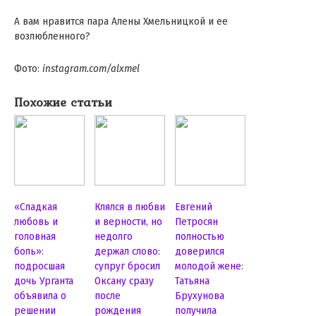
А вам нравится пара Алены Хмельницкой и ее
возлюбленного?
Фото:
instagram.com/alxmel
Похожие статьи
«Сладкая
Клялся в любви
Евгений
любовь и
и верности, но
Петросян
головная
недолго
полностью
боль»:
держал слово:
доверился
подросшая
супруг бросил
молодой жене:
дочь Урганта
Оксану сразу
Татьяна
объявила о
после
Брухунова
решении
рождения
получила