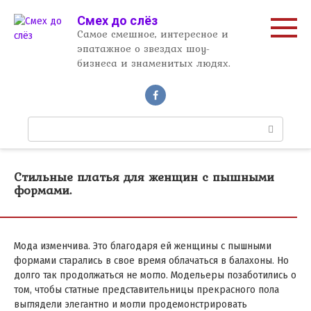
Перейти
Смех до слёз
к
Самое смешное, интересное и
контенту
эпатажное о звездах шоу-
бизнеса и знаменитых людях.
П
о
и
с
Стильные платья для женщин с пышными
к
формами.
:
Мода изменчива. Это благодаря ей женщины с пышными
формами старались в свое время облачаться в балахоны. Но
долго так продолжаться не могло. Модельеры позаботились о
том, чтобы статные представительницы прекрасного пола
выглядели элегантно и могли продемонстрировать