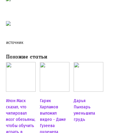
источник
Похожие статьи
Илон Маск
Гарик
Дарья
сказал, что
Харламов
Пынзарь
чипировал
выложил
уменьшила
мозг обезьяны,
видео - Даже
грудь
чтобы обучить
Гузеева
играть в
охренела