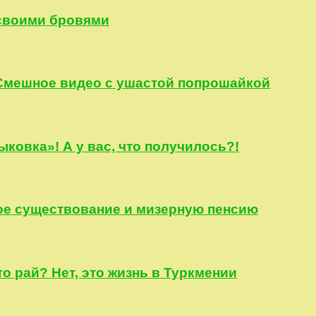
 своими бровями
 Смешное видео с ушастой попрошайкой
ыковка»! А у вас, что получилось?!
ое существование и мизерную пенсию
о рай? Нет, это жизнь в Туркмении