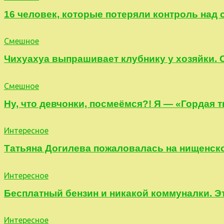
16 человек, которые потеряли контроль над
Смешное
Чихуахуа выпрашивает клубнику у хозяйки.
Смешное
Ну, что девчонки, посмеёмся?! Я — «Гордая т
Интересное
Татьяна Догилева пожаловалась на нищенск
Интересное
Бесплатный бензин и никакой коммуналки. Эт
Интересное