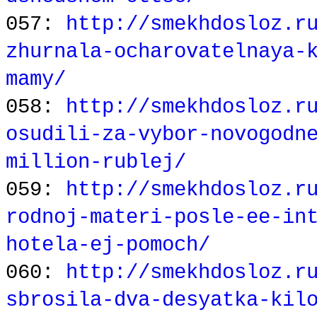
057:
http://smekhdosloz.r
zhurnala-ocharovatelnaya-
mamy/
058:
http://smekhdosloz.r
osudili-za-vybor-novogodn
million-rublej/
059:
http://smekhdosloz.r
rodnoj-materi-posle-ee-in
hotela-ej-pomoch/
060:
http://smekhdosloz.r
sbrosila-dva-desyatka-kil