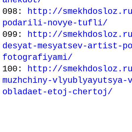
anekdot/
098:
http://smekhdosloz.r
podarili-novye-tufli/
099:
http://smekhdosloz.r
desyat-mesyatsev-artist-p
fotografiyami/
100:
http://smekhdosloz.r
muzhchiny-vlyublyayutsya-
obladaet-etoj-chertoj/