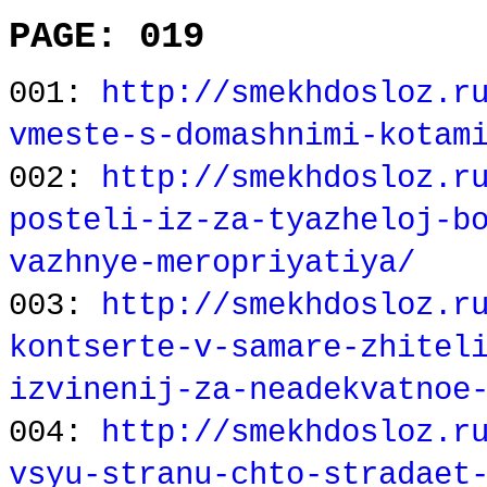
PAGE: 019
001:
http://smekhdosloz.r
vmeste-s-domashnimi-kotam
002:
http://smekhdosloz.r
posteli-iz-za-tyazheloj-b
vazhnye-meropriyatiya/
003:
http://smekhdosloz.r
kontserte-v-samare-zhitel
izvinenij-za-neadekvatnoe
004:
http://smekhdosloz.r
vsyu-stranu-chto-stradaet