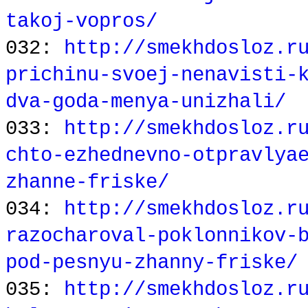
takoj-vopros/
032:
http://smekhdosloz.r
prichinu-svoej-nenavisti-
dva-goda-menya-unizhali/
033:
http://smekhdosloz.r
chto-ezhednevno-otpravlya
zhanne-friske/
034:
http://smekhdosloz.r
razocharoval-poklonnikov-
pod-pesnyu-zhanny-friske/
035:
http://smekhdosloz.r