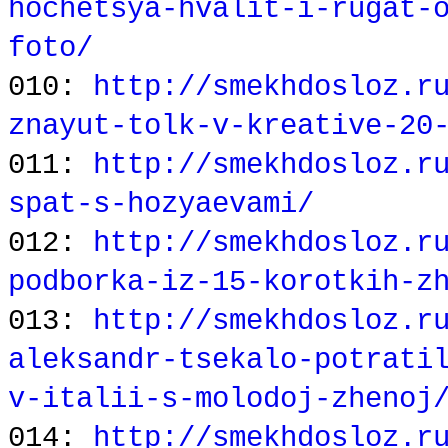
hochetsya-hvalit-i-rugat-
foto/
010:
http://smekhdosloz.r
znayut-tolk-v-kreative-20
011:
http://smekhdosloz.r
spat-s-hozyaevami/
012:
http://smekhdosloz.r
podborka-iz-15-korotkih-z
013:
http://smekhdosloz.r
aleksandr-tsekalo-potrati
v-italii-s-molodoj-zhenoj
014:
http://smekhdosloz.r