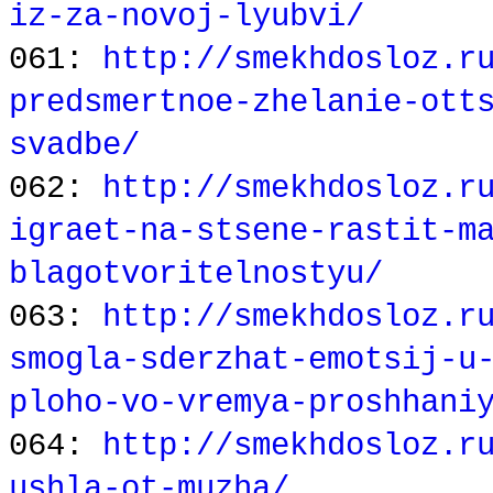
iz-za-novoj-lyubvi/
061:
http://smekhdosloz.r
predsmertnoe-zhelanie-ott
svadbe/
062:
http://smekhdosloz.r
igraet-na-stsene-rastit-m
blagotvoritelnostyu/
063:
http://smekhdosloz.r
smogla-sderzhat-emotsij-u
ploho-vo-vremya-proshhani
064:
http://smekhdosloz.r
ushla-ot-muzha/