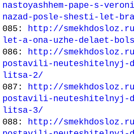
nastoyashhem-pape-s-veron
nazad-posle-shesti-let-br
085:
http://smekhdosloz.r
let-a-ona-uzhe-delaet-bol
086:
http://smekhdosloz.r
postavili-neuteshitelnyj-
litsa-2/
087:
http://smekhdosloz.r
postavili-neuteshitelnyj-
litsa-3/
088:
http://smekhdosloz.r
postavili-neuteshitelnyj-