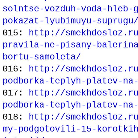
solntse-vozduh-voda-hleb-
pokazat-lyubimuyu-suprugu
015:
http://smekhdosloz.r
pravila-ne-pisany-balerin
bortu-samoleta/
016:
http://smekhdosloz.r
podborka-teplyh-platev-na
017:
http://smekhdosloz.r
podborka-teplyh-platev-na
018:
http://smekhdosloz.r
my-podgotovili-15-korotki