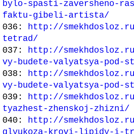
bylo-spasti-zaversheno-ra
faktu-gibeli-artista/
036:
http://smekhdosloz.r
tetrad/
037:
http://smekhdosloz.r
vy-budete-valyatsya-pod-s
038:
http://smekhdosloz.r
vy-budete-valyatsya-pod-s
039:
http://smekhdosloz.r
tyazhest-zhenskoj-zhizni/
040:
http://smekhdosloz.r
glyukoza-krovi-lipidy-i-t