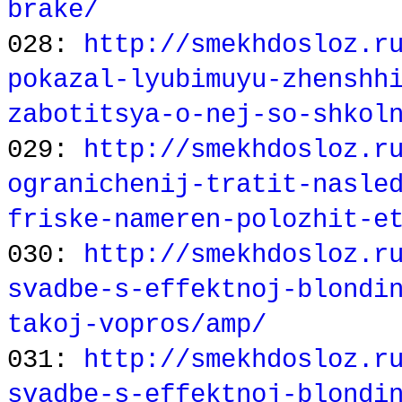
brake/
028:
http://smekhdosloz.r
pokazal-lyubimuyu-zhenshh
zabotitsya-o-nej-so-shkol
029:
http://smekhdosloz.r
ogranichenij-tratit-nasle
friske-nameren-polozhit-e
030:
http://smekhdosloz.r
svadbe-s-effektnoj-blondi
takoj-vopros/amp/
031:
http://smekhdosloz.r
svadbe-s-effektnoj-blondi