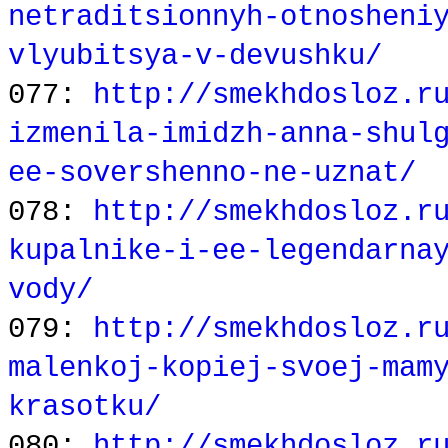
netraditsionnyh-otnosheni
vlyubitsya-v-devushku/
077:
http://smekhdosloz.r
izmenila-imidzh-anna-shul
ee-sovershenno-ne-uznat/
078:
http://smekhdosloz.r
kupalnike-i-ee-legendarna
vody/
079:
http://smekhdosloz.r
malenkoj-kopiej-svoej-mam
krasotku/
080:
http://smekhdosloz.r