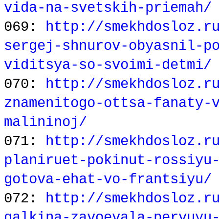
vida-na-svetskih-priemah/
069:
http://smekhdosloz.r
sergej-shnurov-obyasnil-p
viditsya-so-svoimi-detmi/
070:
http://smekhdosloz.r
znamenitogo-ottsa-fanaty-
malininoj/
071:
http://smekhdosloz.r
planiruet-pokinut-rossiyu
gotova-ehat-vo-frantsiyu/
072:
http://smekhdosloz.r
galkina-zavoevala-pervuyu