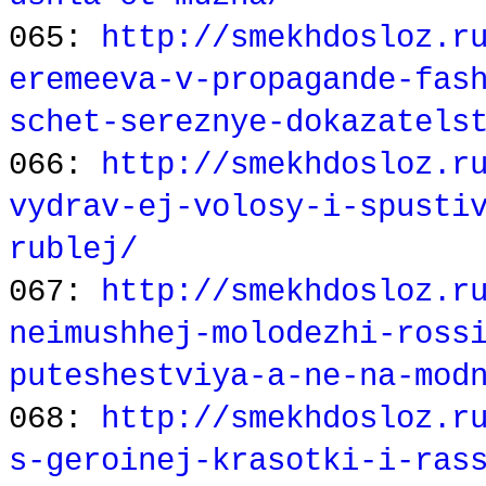
065:
http://smekhdosloz.r
eremeeva-v-propagande-fas
schet-sereznye-dokazatels
066:
http://smekhdosloz.r
vydrav-ej-volosy-i-spusti
rublej/
067:
http://smekhdosloz.r
neimushhej-molodezhi-ross
puteshestviya-a-ne-na-mod
068:
http://smekhdosloz.r
s-geroinej-krasotki-i-ras