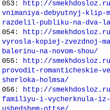
053:
http://smekhdosloz.r
vnimaniya-debyutnyj-klip-
razdelil-publiku-na-dva-l
054:
http://smekhdosloz.r
vyrosla-kopiej-zvezdnoj-m
balerinu-na-novom-shou/
055:
http://smekhdosloz.r
provodit-romanticheskie-v
sherloka-holmsa/
056:
http://smekhdosloz.r
familiyu-i-vycherknula-iz
ushedshem-ottse/