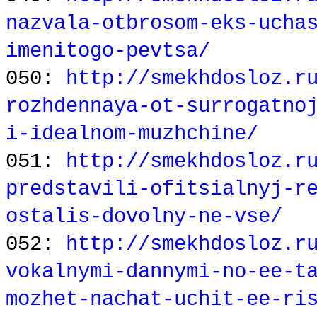
nazvala-otbrosom-eks-ucha
imenitogo-pevtsa/
050:
http://smekhdosloz.r
rozhdennaya-ot-surrogatno
i-idealnom-muzhchine/
051:
http://smekhdosloz.r
predstavili-ofitsialnyj-r
ostalis-dovolny-ne-vse/
052:
http://smekhdosloz.r
vokalnymi-dannymi-no-ee-t
mozhet-nachat-uchit-ee-ri