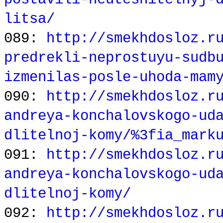
litsa/
089:
http://smekhdosloz.r
predrekli-neprostuyu-sudb
izmenilas-posle-uhoda-mam
090:
http://smekhdosloz.r
andreya-konchalovskogo-ud
dlitelnoj-komy/%3fia_mark
091:
http://smekhdosloz.r
andreya-konchalovskogo-ud
dlitelnoj-komy/
092:
http://smekhdosloz.r