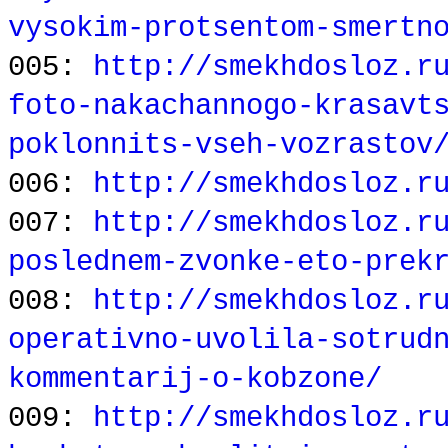
vysokim-protsentom-smertn
005:
http://smekhdosloz.r
foto-nakachannogo-krasavt
poklonnits-vseh-vozrastov
006:
http://smekhdosloz.r
007:
http://smekhdosloz.r
poslednem-zvonke-eto-prek
008:
http://smekhdosloz.r
operativno-uvolila-sotrud
kommentarij-o-kobzone/
009:
http://smekhdosloz.r