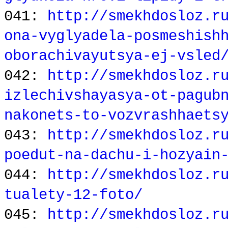
041:
http://smekhdosloz.r
ona-vyglyadela-posmeshish
oborachivayutsya-ej-vsled
042:
http://smekhdosloz.r
izlechivshayasya-ot-pagub
nakonets-to-vozvrashhaets
043:
http://smekhdosloz.r
poedut-na-dachu-i-hozyain
044:
http://smekhdosloz.r
tualety-12-foto/
045:
http://smekhdosloz.r