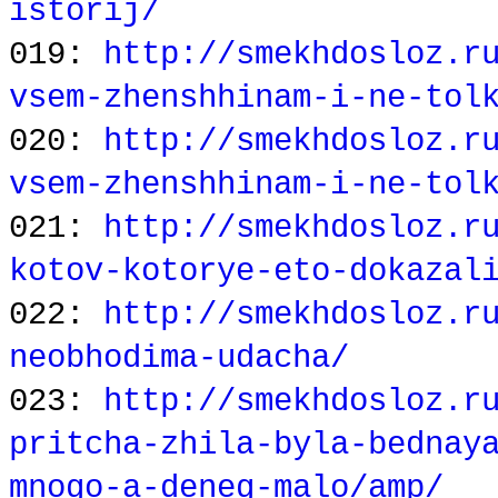
istorij/
019:
http://smekhdosloz.r
vsem-zhenshhinam-i-ne-tol
020:
http://smekhdosloz.r
vsem-zhenshhinam-i-ne-tol
021:
http://smekhdosloz.r
kotov-kotorye-eto-dokazal
022:
http://smekhdosloz.r
neobhodima-udacha/
023:
http://smekhdosloz.r
pritcha-zhila-byla-bednay
mnogo-a-deneg-malo/amp/