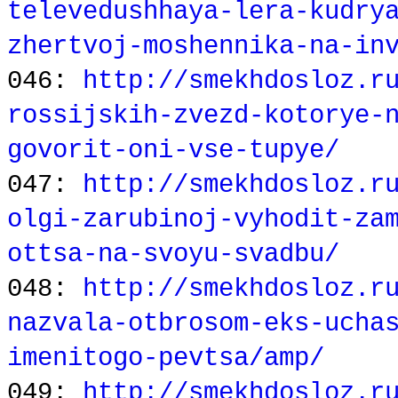
televedushhaya-lera-kudry
zhertvoj-moshennika-na-in
046:
http://smekhdosloz.r
rossijskih-zvezd-kotorye-
govorit-oni-vse-tupye/
047:
http://smekhdosloz.r
olgi-zarubinoj-vyhodit-za
ottsa-na-svoyu-svadbu/
048:
http://smekhdosloz.r
nazvala-otbrosom-eks-ucha
imenitogo-pevtsa/amp/
049:
http://smekhdosloz.r