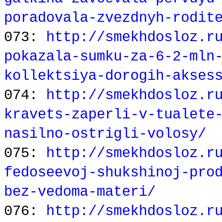
poradovala-zvezdnyh-rodit
073:
http://smekhdosloz.r
pokazala-sumku-za-6-2-mln
kollektsiya-dorogih-akses
074:
http://smekhdosloz.r
kravets-zaperli-v-tualete
nasilno-ostrigli-volosy/
075:
http://smekhdosloz.r
fedoseevoj-shukshinoj-pro
bez-vedoma-materi/
076:
http://smekhdosloz.r