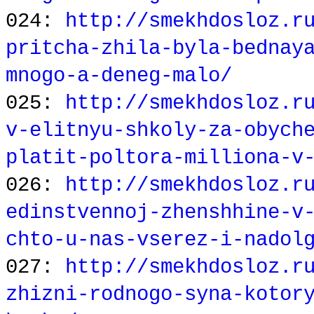
024:
http://smekhdosloz.r
pritcha-zhila-byla-bednay
mnogo-a-deneg-malo/
025:
http://smekhdosloz.r
v-elitnyu-shkoly-za-obych
platit-poltora-milliona-v
026:
http://smekhdosloz.r
edinstvennoj-zhenshhine-v
chto-u-nas-vserez-i-nadol
027:
http://smekhdosloz.r
zhizni-rodnogo-syna-kotor