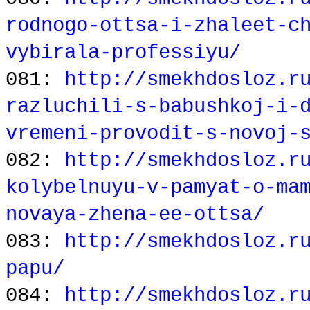
rodnogo-ottsa-i-zhaleet-c
vybirala-professiyu/
081:
http://smekhdosloz.r
razluchili-s-babushkoj-i-
vremeni-provodit-s-novoj-
082:
http://smekhdosloz.r
kolybelnuyu-v-pamyat-o-ma
novaya-zhena-ee-ottsa/
083:
http://smekhdosloz.r
papu/
084:
http://smekhdosloz.r