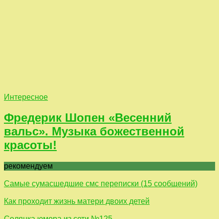
Интересное
Фредерик Шопен «Весенний
вальс». Музыка божественной
красоты!
рекомендуем
Самые сумасшедшие смс переписки (15 сообщений)
Как проходит жизнь матери двоих детей
Солянка юмора из сети №125.