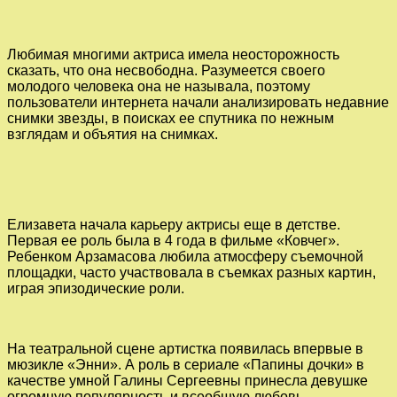
Любимая многими актриса имела неосторожность
сказать, что она несвободна. Разумеется своего
молодого человека она не называла, поэтому
пользователи интернета начали анализировать недавние
снимки звезды, в поисках ее спутника по нежным
взглядам и объятия на снимках.
Елизавета начала карьеру актрисы еще в детстве.
Первая ее роль была в 4 года в фильме «Ковчег».
Ребенком Арзамасова любила атмосферу съемочной
площадки, часто участвовала в съемках разных картин,
играя эпизодические роли.
На театральной сцене артистка появилась впервые в
мюзикле «Энни». А роль в сериале «Папины дочки» в
качестве умной Галины Сергеевны принесла девушке
огромную популярность и всеобщую любовь.