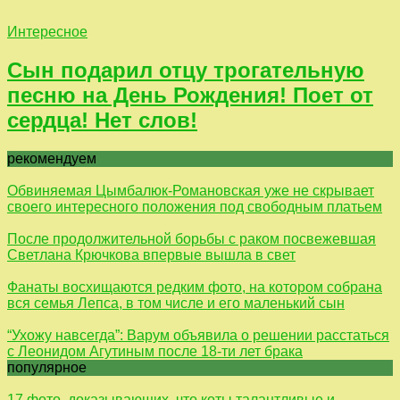
Интересное
Сын подарил отцу трогательную
песню на День Рождения! Поет от
сердца! Нет слов!
рекомендуем
Обвиняемая Цымбалюк-Романовская уже не скрывает
своего интересного положения под свободным платьем
После продолжительной борьбы с раком посвежевшая
Светлана Крючкова впервые вышла в свет
Фанаты восхищаются редким фото, на котором собрана
вся семья Лепса, в том числе и его маленький сын
“Ухожу навсегда”: Варум объявила о решении расстаться
с Леонидом Агутиным после 18-ти лет брака
популярное
17 фото, доказывающих, что коты талантливые и