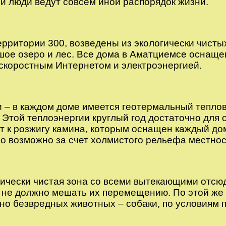
 и люди ведут совсем иной распорядок жизни.
территории 300, возведены из экологически чист
ольшое озеро и лес. Все дома в Аматциемсе осна
оскоростным Интернетом и электроэнергией.
 – в каждом доме имеется геотермальный теплов
Этой теплоэнергии круглый год достаточно для о
 к розжигу камина, которым оснащен каждый дом
ло возможно за счет холмистого рельефа местнос
ически чистая зона со всеми вытекающими отсюд
го не должно мешать их перемещению. По этой же
 но безвредных животных – собаки, по условиям п