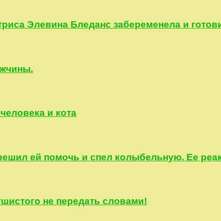
триса Элевина Бледанс забеременела и готови
ужчины.
 человека и кота
а решил ей помочь и спел колыбельную. Ее ре
ушистого не передать словами!