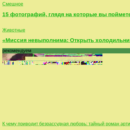
Смешное
15 фотографий, глядя на которые вы поймете
Животные
«Миссия невыполнима: Открыть холодильник з
рекомендуем
К чему приводит безрассудная любовь: тайный роман арт