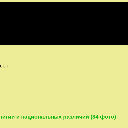
ok ↓
елигии и национальных различий (34 фото)