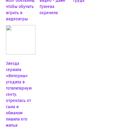
мозг обезьяны,
видео - Даже
грудь
чтобы обучить
Гузеева
играть в
охренела
видеоигры
Звезда
сериала
«Интерны»
угодила в
тоталитарную
секту,
отреклась от
сына и
обманом
лишила его
жилья