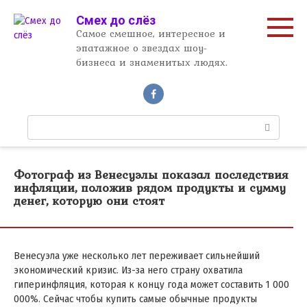
Перейти
Смех до слёз
к
Самое смешное, интересное и
контенту
эпатажное о звездах шоу-
бизнеса и знаменитых людях.
П
о
и
с
Фотограф из Венесуэлы показал последствия
к
инфляции, положив рядом продукты и сумму
:
денег, которую они стоят
Венесуэла уже несколько лет переживает сильнейший
экономический кризис. Из-за него страну охватила
гиперинфляция, которая к концу года может составить 1 000
000%. Сейчас чтобы купить самые обычные продукты