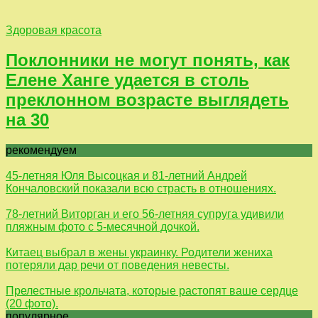
Здоровая красота
Поклонники не могут понять, как
Елене Ханге удается в столь
преклонном возрасте выглядеть
на 30
рекомендуем
45-летняя Юля Высоцкая и 81-летний Андрей
Кончаловский показали всю страсть в отношениях.
78-летний Виторган и его 56-летняя супруга удивили
пляжным фото с 5-месячной дочкой.
Китаец выбрал в жены украинку. Родители жениха
потеряли дар речи от поведения невесты.
Прелестные крольчата, которые растопят ваше сердце
(20 фото).
популярное