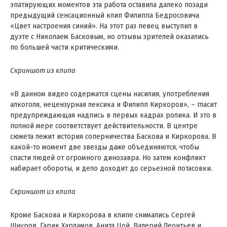
эпатирующих моментов эта работа оставила далеко позади
предыдущий сенсационный клип Филиппа Бедросовича
«Цвет настроения синий». На этот раз певец выступил в
дуэте с Николаем Басковым, но отзывы зрителей оказались
по большей части критическими.
Скриншот из клипа
«В данном видео содержатся сцены насилия, употребления
алкоголя, нецензурная лексика и Филипп Киркоров», – гласит
предупреждающая надпись в первых кадрах ролика. И это в
полной мере соответствует действительности. В центре
сюжета лежит история соперничества Баскова и Киркорова. В
какой-то момент две звезды даже объединяются, чтобы
спасти людей от огромного динозавра. Но затем конфликт
набирает обороты, и дело доходит до серьезной потасовки.
Скриншот из клипа
Кроме Баскова и Киркорова в клипе снимались Сергей
Шнуров, Гарик Харламов, Анита Цой, Валерий Леонтьев и