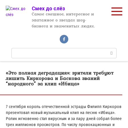
Перейти
Смех до слёз
к
Самое смешное, интересное и
контенту
эпатажное о звездах шоу-
бизнеса и знаменитых людях.
П
о
и
с
«Это полная деградация»: зрители требуют
к
лишить Киркорова и Баскова званий
:
“народного” за клип «Ибица»
7 сентября король отечественной эстрады Филипп Киркоров
презентовал новый музыкальный клип на песню «Ибица».
Ролик мгновенно стал вирусным и за пару дней собрал более
трех миллионов просмотров. По числу провокационных и