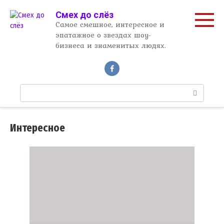
Перейти
Смех до слёз
к
Самое смешное, интересное и
контенту
эпатажное о звездах шоу-
бизнеса и знаменитых людях.
П
о
и
с
Интересное
к
: