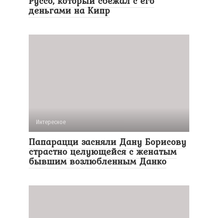
Руссо, который сбежал с его
деньгами на Кипр
Интересное
Папарацци засняли Дану Борисову
страстно целующейся с женатым
бывшим возлюбленным Данко