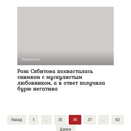
Интересное
Роза Сябитова похвасталась
снимком с мускулистым
любовником, а в ответ получила
бурю негатива
Навигация
Назад
1
…
35
36
37
…
62
по
Далее
записям