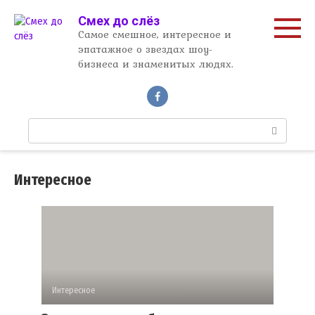
Перейти
Смех до слёз
к
Самое смешное, интересное и
контенту
эпатажное о звездах шоу-
бизнеса и знаменитых людях.
П
о
и
с
Интересное
к
:
Интересное