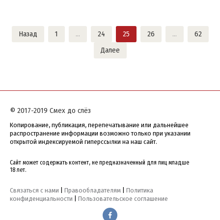
Навигация
Назад
1
…
24
25
26
…
62
по
Далее
записям
© 2017-2019 Смех до слёз
Копирование, публикация, перепечатывание или дальнейшее
распространение информации возможно только при указании
открытой индексируемой гиперссылки на наш сайт.
Сайт может содержать контент, не предназначенный для лиц младше
18 лет.
Связаться с нами
|
Правообладателям
|
Политика
конфиденциальности
|
Пользовательское соглашение