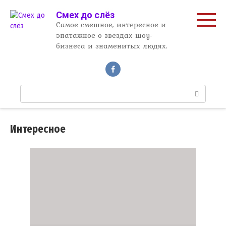
Перейти
Смех до слёз
к
Самое смешное, интересное и
контенту
эпатажное о звездах шоу-
бизнеса и знаменитых людях.
П
о
и
с
Интересное
к
: