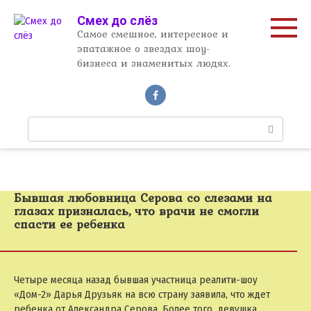
Перейти
Смех до слёз
к
Самое смешное, интересное и
контенту
эпатажное о звездах шоу-
бизнеса и знаменитых людях.
П
о
и
с
к
Бывшая любовница Серова со слезами на
:
глазах призналась, что врачи не смогли
спасти ее ребенка
Четыре месяца назад бывшая участница реалити-шоу
«Дом-2» Дарья Друзьяк на всю страну заявила, что ждет
ребенка от Александра Серова. Более того, девушка