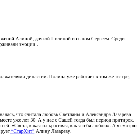
: женой Алиной, дочкой Полиной и сыном Сергеем. Среди
ерживали эмоции..
олжателями династии. Полина уже работает в том же театре,
зналась, что считала любовь Светланы и Александра Лазарева
есте уже лет 30. А у нас с Сашей тогда был период притирок.
 ей: «Света, какая ты красивая, как я тебя люблю». А я смотрю
ирует
“СтарХит”
Алину Лазареву.