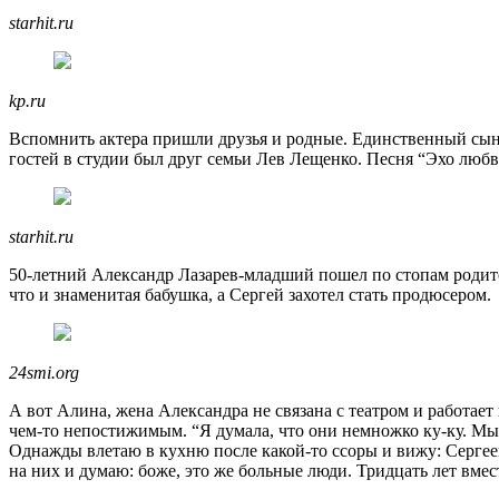
starhit.ru
kp.ru
Вспомнить актера пришли друзья и родные. Единственный сын
гостей в студии был друг семьи Лев Лещенко. Песня “Эхо любв
starhit.ru
50-летний Александр Лазарев-младший пошел по стопам родите
что и знаменитая бабушка, а Сергей захотел стать продюсером.
24smi.org
А вот Алина, жена Александра не связана с театром и работае
чем-то непостижимым. “Я думала, что они немножко ку-ку. Мы 
Однажды влетаю в кухню после какой-то ссоры и вижу: Сергееви
на них и думаю: боже, это же больные люди. Тридцать лет вмест