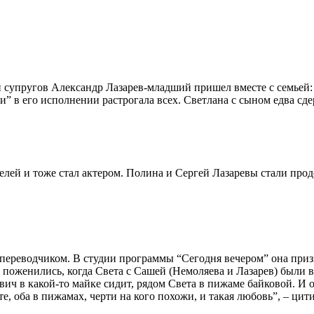
 супругов Александр Лазарев-младший пришел вместе с семьей
и” в его исполнении растрогала всех. Светлана с сыном едва сд
лей и тоже стал актером. Полина и Сергей Лазаревы стали прод
т переводчиком. В студии программы “Сегодня вечером” она при
поженились, когда Света с Сашей (Немоляева и Лазарев) были вм
ч в какой-то майке сидит, рядом Света в пижаме байковой. И он
е, оба в пижамах, черти на кого похожи, и такая любовь”, – цит