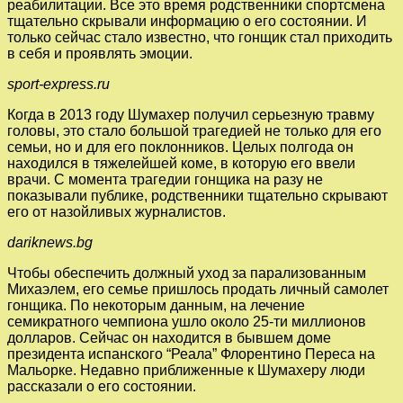
реабилитации. Все это время родственники спортсмена
тщательно скрывали информацию о его состоянии. И
только сейчас стало известно, что гонщик стал приходить
в себя и проявлять эмоции.
sport-express.ru
Когда в 2013 году Шумахер получил серьезную травму
головы, это стало большой трагедией не только для его
семьи, но и для его поклонников. Целых полгода он
находился в тяжелейшей коме, в которую его ввели
врачи. С момента трагедии гонщика на разу не
показывали публике, родственники тщательно скрывают
его от назойливых журналистов.
dariknews.bg
Чтобы обеспечить должный уход за парализованным
Михаэлем, его семье пришлось продать личный самолет
гонщика. По некоторым данным, на лечение
семикратного чемпиона ушло около 25-ти миллионов
долларов. Сейчас он находится в бывшем доме
президента испанского “Реала” Флорентино Переса на
Мальорке. Недавно приближенные к Шумахеру люди
рассказали о его состоянии.