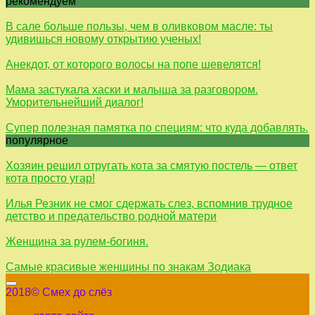
рекомендуем
В сале больше пользы, чем в оливковом масле: ты
удивишься новому открытию ученых!
Анекдот, от которого волосы на попе шевелятся!
Мама застукала хаски и малыша за разговором.
Уморительнейший диалог!
Супер полезная памятка по специям: что куда добавлять.
популярное
Хозяин решил отругать кота за смятую постель — ответ
кота просто угар!
Илья Резник не смог сдержать слез, вспомнив трудное
детство и предательство родной матери
Женщина за рулем-богиня.
Самые красивые женщины по знакам Зодиака
2018© Смех до слёз