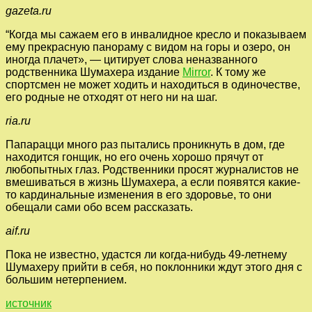
gazeta.ru
“Когда мы сажаем его в инвалидное кресло и показываем
ему прекрасную панораму с видом на горы и озеро, он
иногда плачет», — цитирует слова неназванного
родственника Шумахера издание
Mirror
. К тому же
спортсмен не может ходить и находиться в одиночестве,
его родные не отходят от него ни на шаг.
ria.ru
Папарацци много раз пытались проникнуть в дом, где
находится гонщик, но его очень хорошо прячут от
любопытных глаз. Родственники просят журналистов не
вмешиваться в жизнь Шумахера, а если появятся какие-
то кардинальные изменения в его здоровье, то они
обещали сами обо всем рассказать.
aif.ru
Пока не известно, удастся ли когда-нибудь 49-летнему
Шумахеру прийти в себя, но поклонники ждут этого дня с
большим нетерпением.
источник