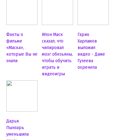
Факты о
Илон Маск
Гарик
фильме
сказал, что
Харламов
«Маска»,
чипировал
выложил
которые Вы не
мозг обезьяны,
видео - Даже
знали
чтобы обучить
Гузеева
играть в
охренела
видеоигры
Дарья
Пынзарь
уменьшила