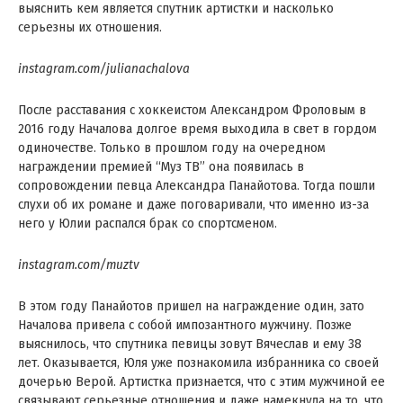
выяснить кем является спутник артистки и насколько
серьезны их отношения.
instagram.com/julianachalova
После расставания с хоккеистом Александром Фроловым в
2016 году Началова долгое время выходила в свет в гордом
одиночестве. Только в прошлом году на очередном
награждении премией “Муз ТВ” она появилась в
сопровождении певца Александра Панайотова. Тогда пошли
слухи об их романе и даже поговаривали, что именно из-за
него у Юлии распался брак со спортсменом.
instagram.com/muztv
В этом году Панайотов пришел на награждение один, зато
Началова привела с собой импозантного мужчину. Позже
выяснилось, что спутника певицы зовут Вячеслав и ему 38
лет. Оказывается, Юля уже познакомила избранника со своей
дочерью Верой. Артистка признается, что с этим мужчиной ее
связывают серьезные отношения и даже намекнула на то, что