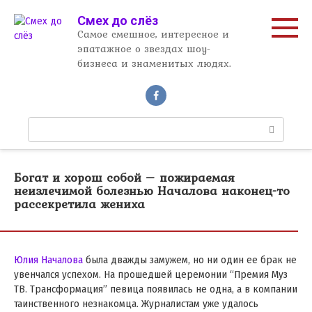
Перейти
Смех до слёз
к
Самое смешное, интересное и
контенту
эпатажное о звездах шоу-
бизнеса и знаменитых людях.
П
о
и
с
Богат и хорош собой – пожираемая
к
неизлечимой болезнью Началова наконец-то
:
рассекретила жениха
Юлия Началова
была дважды замужем, но ни один ее брак не
увенчался успехом. На прошедшей церемонии “Премия Муз
ТВ. Трансформация” певица появилась не одна, а в компании
таинственного незнакомца. Журналистам уже удалось