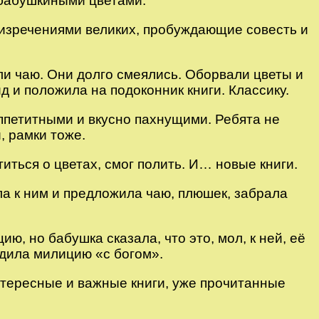
с бабушкиными цветами.
 изречениями великих, пробуждающие совесть и
и чаю. Они долго смеялись. Оборвали цветы и
 и положила на подоконник книги. Классику.
петитными и вкусно пахнущими. Ребята не
, рамки тоже.
ться о цветах, смог полить. И… новые книги.
ла к ним и предложила чаю, плюшек, забрала
, но бабушка сказала, что это, мол, к ней, её
дила милицию «с богом».
нтересные и важные книги, уже прочитанные