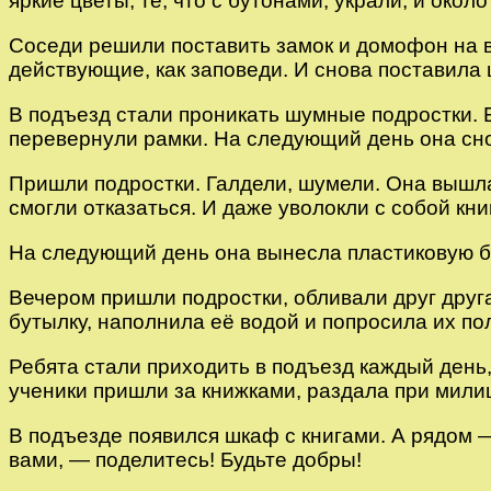
яркие цветы, те, что с бутонами, украли, и ок
Соседи решили поставить замок и домофон на в
действующие, как заповеди. И снова поставила 
В подъезд стали проникать шумные подростки.
перевернули рамки. На следующий день она сно
Пришли подростки. Галдели, шумели. Она вышл
смогли отказаться. И даже уволокли с собой кн
На следующий день она вынесла пластиковую бут
Вечером пришли подростки, обливали друг друг
бутылку, наполнила её водой и попросила их по
Ребята стали приходить в подъезд каждый день, 
ученики пришли за книжками, раздала при мили
В подъезде появился шкаф с книгами. А рядом 
вами, — поделитесь! Будьте добры!