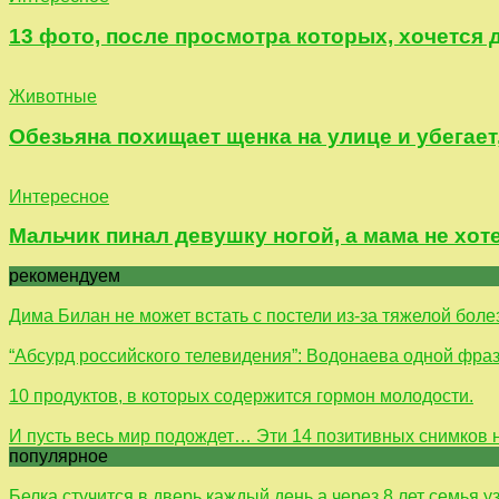
13 фото, после просмотра которых, хочется 
Животные
Обезьяна похищает щенка на улице и убегает,
Интересное
Мальчик пинал девушку ногой, а мама не хот
рекомендуем
Дима Билан не может встать с постели из-за тяжелой бол
“Абсурд российского телевидения”: Водонаева одной фраз
10 продуктов, в которых содержится гормон молодости.
И пусть весь мир подождет… Эти 14 позитивных снимков 
популярное
Белка стучится в дверь каждый день а через 8 лет семья уз