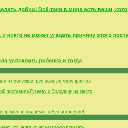
делать добро! Всё-таки в мире есть вещи, к
 и никто не может угадать причину этого пост
ела успокоить ребенка и тогда
езни и пропускает все важные мероприятия
ой поставила Гузееву и Володину на место
непременно поднимут тебе настроение!
нает, что белка хочет им что-то показать