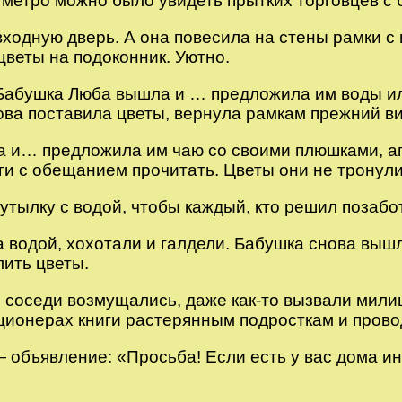
оло метро можно было увидеть прытких торговцев 
ходную дверь. А она повесила на стены рамки с
цветы на подоконник. Уютно.
 Бабушка Люба вышла и … предложила им воды ил
ва поставила цветы, вернула рамкам прежний вид
а и… предложила им чаю со своими плюшками, ап
иги с обещанием прочитать. Цветы они не тронули
ылку с водой, чтобы каждый, кто решил позаботи
а водой, хохотали и галдели. Бабушка снова выш
лить цветы.
соседи возмущались, даже как-то вызвали милицию
ционерах книги растерянным подросткам и прово
— объявление: «Просьба! Если есть у вас дома и