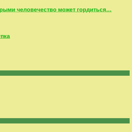
оторыми человечество может гордиться…
упка