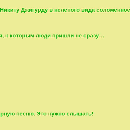
Никиту Джигурду в нелепого вида соломенное
, к которым люди пришли не сразу…
арную песню. Это нужно слышать!