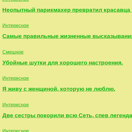
Неопытный парикмахер превратил красавца 
Интересное
Самые правильные жизненные высказывания
Смешное
Убойные шутки для хорошего настроения.
Интересное
Я живу с женщиной, которую не люблю.
Интересное
Две сестры покорили всю Сеть, спев легенд
Интересное