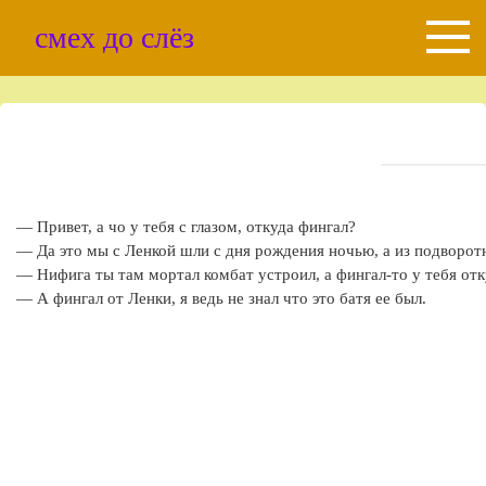
Skip
смех до слёз
to
content
— Привет, а чо у тебя с глазом, откуда фингал?
— Да это мы с Ленкой шли с дня рождения ночью, а из подворотни
— Нифига ты там мортал комбат устроил, а фингал-то у тебя отк
— А фингал от Ленки, я ведь не знал что это батя ее был.