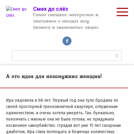
Перейти
Смех до слёз
к
Самое смешное, интересное и
контенту
эпатажное о звездах шоу-
бизнеса и знаменитых людях.
П
о
и
с
А это идея для незамужних женщин!
к
:
Ира овдовела в 68 лет. Первый год она тупо бродила по
своей просторной трехкомнатной квартире, оглушенная
одиночеством, и очень хотела умереть. Так, буквально,
покончить с жизнью она не была готова, но придумала
косвенное самоубийство: страдая вот уже 15 лет сахарным
диабетом, Ира стала поглощать в бешеных количествах