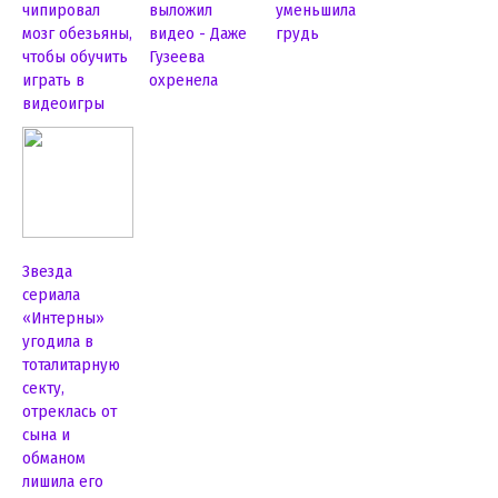
чипировал
выложил
уменьшила
мозг обезьяны,
видео - Даже
грудь
чтобы обучить
Гузеева
играть в
охренела
видеоигры
Звезда
сериала
«Интерны»
угодила в
тоталитарную
секту,
отреклась от
сына и
обманом
лишила его