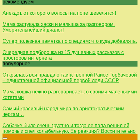
рекомендуем
Анекдот, от которого волосы на попе шевелятся!
Мама застукала хаски и малыша за разговором.
Уморительнейший диалог!
Супер полезная памятка по специям: что куда добавлять.
Очередная подборочка из 15 душевных рассказов с
просторов интернета
популярное
Открылась вся правда о таинственной Раисе Горбачевой
– единственной официальной первой леди СССР
Мама кошка нежно разговаривает со своими маленькими
котятами
Самый красивый народ мира по аристократическим
чертам…
Собачке было очень грустно и тогда ее папа решил ей
помочь и спел колыбельную. Ее реакция? Восхитительно