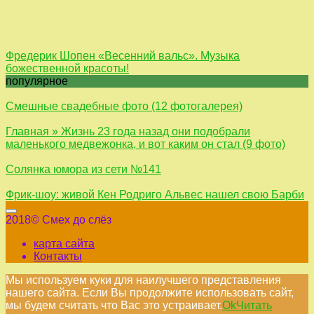
Фредерик Шопен «Весенний вальс». Музыка
божественной красоты!
популярное
Смешные свадебные фото (12 фотогалерея)
Главная » Жизнь 23 года назад они подобрали
маленького медвежонка, и вот каким он стал (9 фото)
Солянка юмора из сети №141
Фрик-шоу: живой Кен Родриго Альвес нашел свою Барби
2018© Смех до слёз
карта сайта
Контакты
Мы используем куки для наилучшего представления
нашего сайта. Если Вы продолжите использовать сайт,
мы будем считать что Вас это устраивает.
Ok
Читать