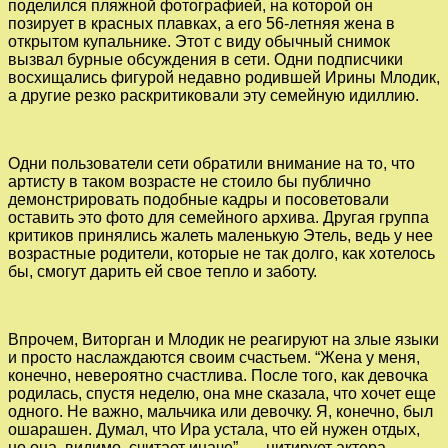
поделился пляжной фотографией, на которой он
позирует в красных плавках, а его 56-летняя жена в
открытом купальнике. Этот с виду обычный снимок
вызвал бурные обсуждения в сети. Одни подписчики
восхищались фигурой недавно родившей Ирины Млодик,
а другие резко раскритиковали эту семейную идиллию.
Одни пользователи сети обратили внимание на то, что
артисту в таком возрасте не стоило бы публично
демонстрировать подобные кадры и посоветовали
оставить это фото для семейного архива. Другая группа
критиков принялись жалеть маленькую Этель, ведь у нее
возрастные родители, которые не так долго, как хотелось
бы, смогут дарить ей свое тепло и заботу.
Впрочем, Виторган и Млодик не реагируют на злые языки
и просто наслаждаются своим счастьем. “Жена у меня,
конечно, невероятно счастлива. После того, как девочка
родилась, спустя неделю, она мне сказала, что хочет еще
одного. Не важно, мальчика или девочку. Я, конечно, был
ошарашен. Думал, что Ира устала, что ей нужен отдых,
но она, видимо, считает иначе”, — цитирует актера