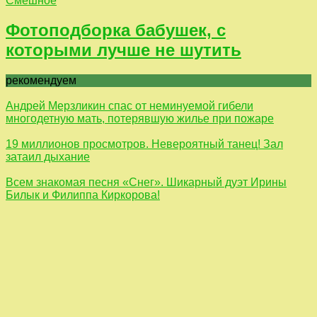
Смешное
Фотоподборка бабушек, с
которыми лучше не шутить
рекомендуем
Андрей Мерзликин спас от неминуемой гибели
многодетную мать, потерявшую жилье при пожаре
19 миллионов просмотров. Невероятный танец! Зал
затаил дыхание
Всем знакомая песня «Снег». Шикарный дуэт Ирины
Билык и Филиппа Киркорова!